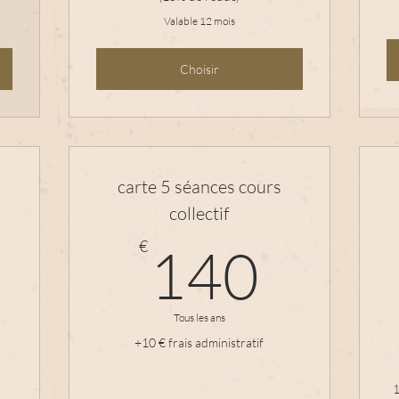
Valable 12 mois
Choisir
carte 5 séances cours
collectif
520€
140
€
140
Tous les ans
+10 € frais administratif
1