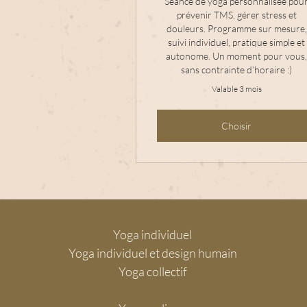
Séance de yoga personnalisée pou
prévenir TMS, gérer stress et
douleurs. Programme sur mesure,
suivi individuel, pratique simple et
autonome. Un moment pour vous
sans contrainte d’horaire :)
Valable 3 mois
Choisir
Yoga individuel
Yoga individuel et design humain
Yoga collectif