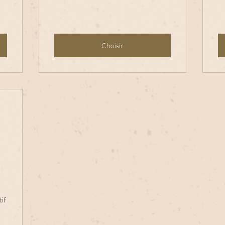
Choisir
180€
tif