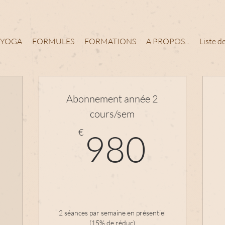
YOGA
FORMULES
FORMATIONS
A PROPOS...
Liste 
Abonnement année 2
cours/sem
590€
980
€
980
2 séances par semaine en présentiel
(15% de réduc)