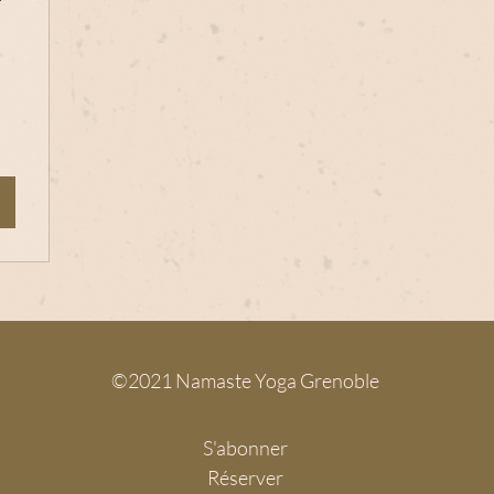
r
,
©2021 Namaste Yoga Grenoble
S'abonner
Réserver