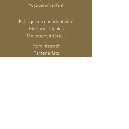
Yoga parent enfant
Politique de confidentialité
Mentions légales
Règlement intérieur
Administratif
Partenariats
©2021 Namaste Yoga Grenoble
S'abonner