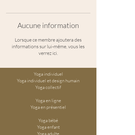
Aucune information
Lorsque ce membre ajoutera des
informations sur lui-même, vous les
verrez ici.
Yoga individuel
Yoga individuel et design humain
Yoga collectif
Yoga en ligne
Yoga en présentiel
Yoga bébé
Yoga enfant
Yoga adulte